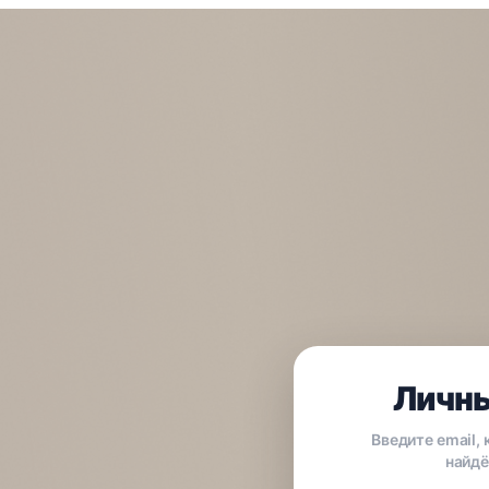
Личны
Введите email,
найдё