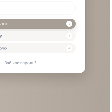
ылке
у
ролю
Забыли пароль?