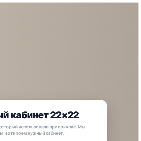
й кабинет 22×22
 который использовали при покупке. Мы
м и откроем нужный кабинет.