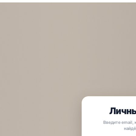
Личны
Введите email,
найдё