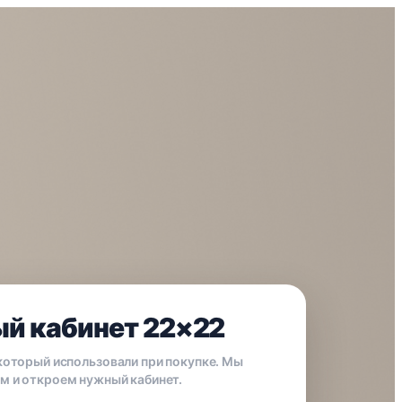
й кабинет 22×22
 который использовали при покупке. Мы
м и откроем нужный кабинет.