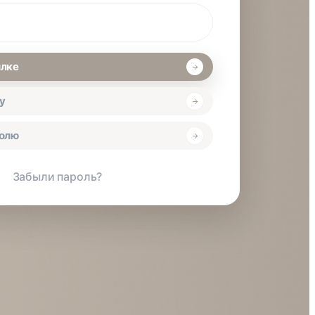
ылке
у
ролю
Забыли пароль?