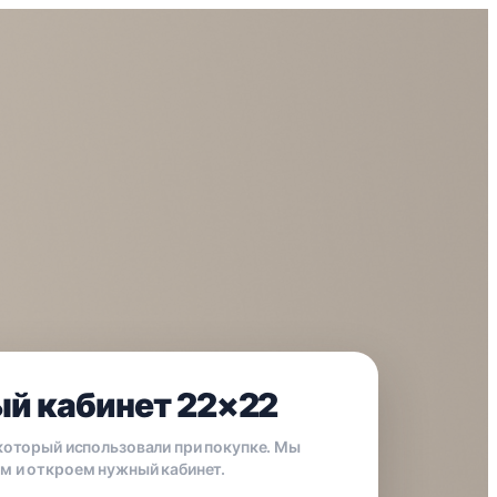
й кабинет 22×22
 который использовали при покупке. Мы
м и откроем нужный кабинет.