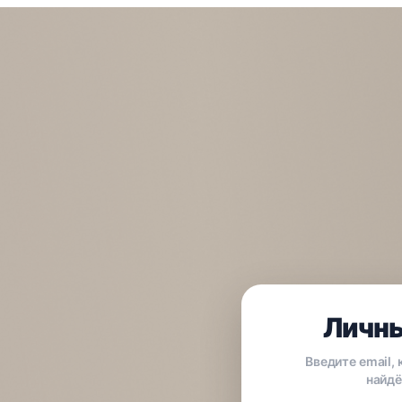
Личны
Введите email,
найдё