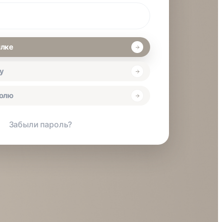
ылке
у
ролю
Забыли пароль?