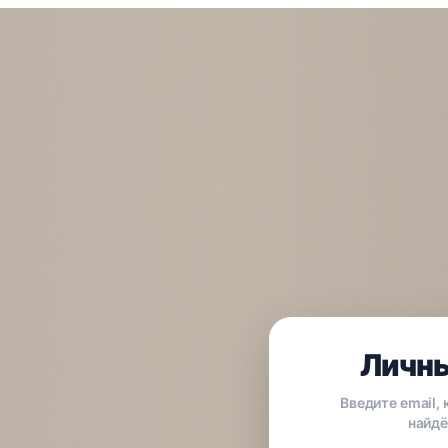
Личны
Введите email,
найдё