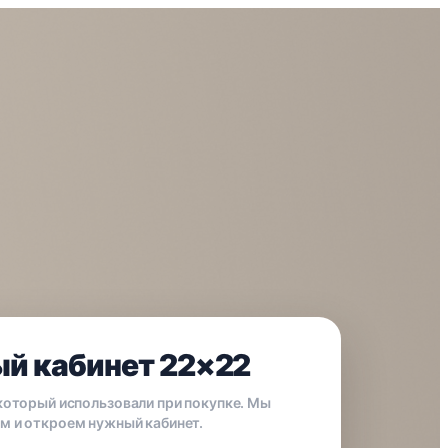
й кабинет 22×22
 который использовали при покупке. Мы
м и откроем нужный кабинет.