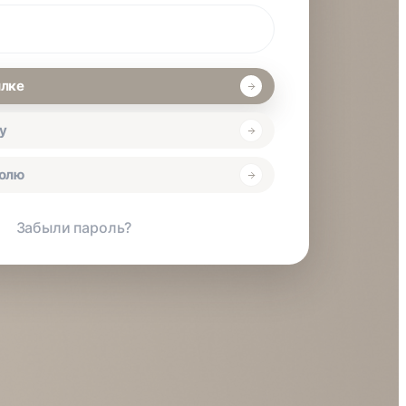
ылке
у
ролю
Забыли пароль?