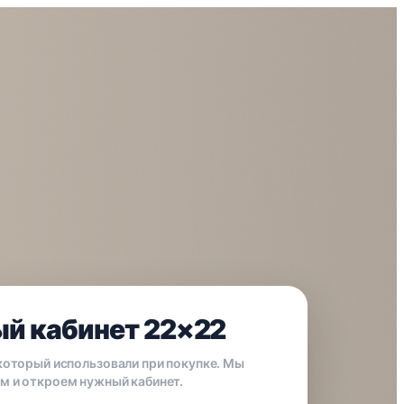
й кабинет 22×22
 который использовали при покупке. Мы
м и откроем нужный кабинет.