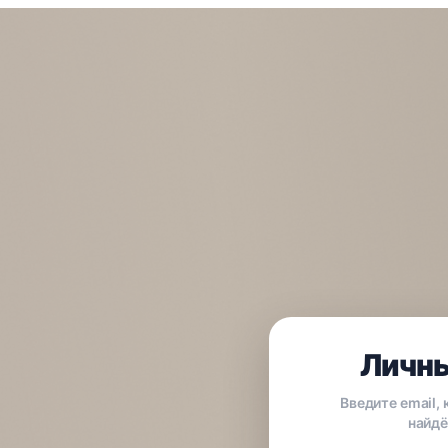
Личны
Введите email,
найдё