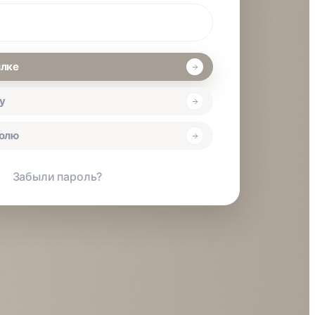
ылке
у
ролю
Забыли пароль?