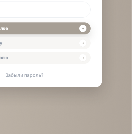
ылке
у
ролю
Забыли пароль?