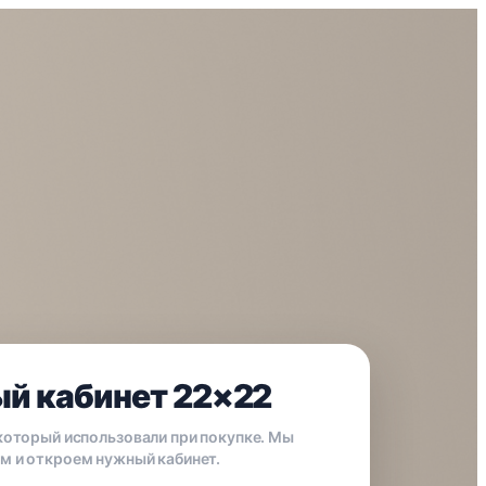
й кабинет 22×22
 который использовали при покупке. Мы
м и откроем нужный кабинет.