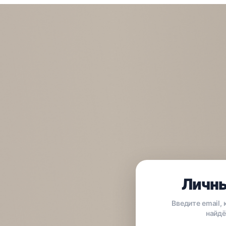
Личны
Введите email,
найдё