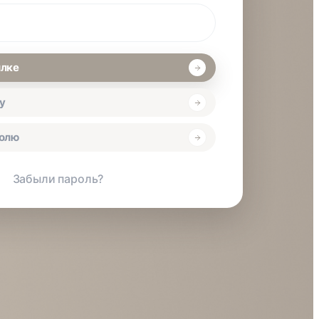
ылке
у
ролю
Забыли пароль?