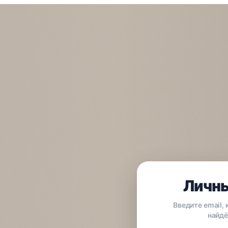
Личны
Введите email,
найдё