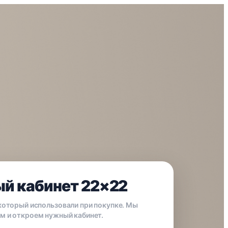
й кабинет 22×22
 который использовали при покупке. Мы
м и откроем нужный кабинет.