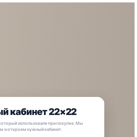
й кабинет 22×22
 который использовали при покупке. Мы
м и откроем нужный кабинет.