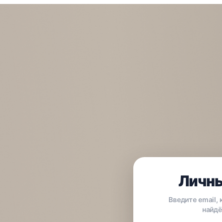
Личны
Введите email,
найдё