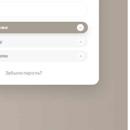
ылке
у
ролю
Забыли пароль?